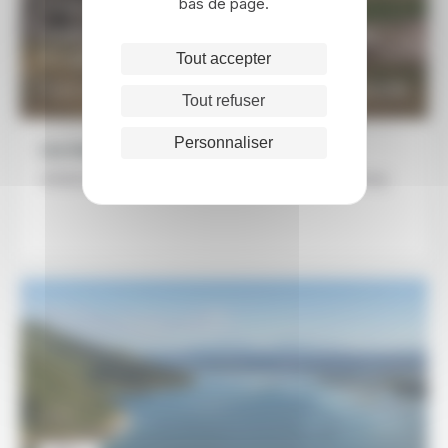
bas de page.
8 JOURS/7 NUITS
Visite de Johannesburg et safari au
Kruger en famille
Tout accepter
1555€
DÉCOUVRIR
À partir de
Tout refuser
Personnaliser
Les étapes de ce voyage
Johannesbourg - Kruger - Karongwe - Johannesbourg