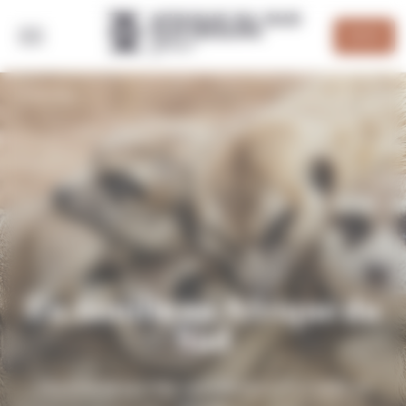
Panneau de gestion des cookies
DEVIS
RETOUR
En famille en Afrique du
Sud
Des itinéraires crées spécialement pour petits et