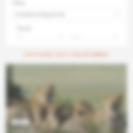
Thème
En famille en Afrique du Sud
Trier par :
Prix
Durée
DÉCOUVREZ NOS 3 PROGRAMMES
FAMILLE
8 JOURS/7 NUITS