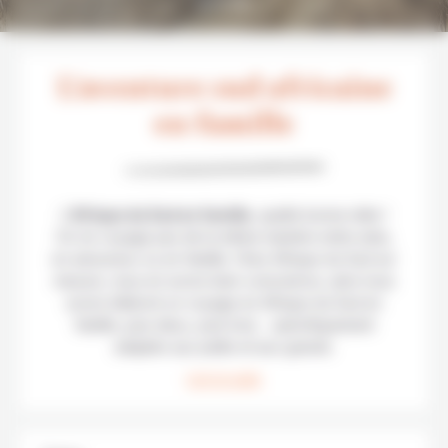
grands
L'aventure sud africaine
en famille
L’
Afrique du Sud en famille
, quelle bonne idée !
On ne voyage pas de la même manière entre amis,
en amoureux ou en famille. Chez Afrique du Sud sur
mesure, nous en avons bien conscience, ainsi nous
avons élaboré un voyage en Afrique du Sud en
famille, puis deux, puis trois… spécifiquement
adaptés aux petits et aux grands.
Lire la suite