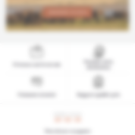
DEMANDER UN DEVIS
Pionnier de la
Présence sur le terrain
destination
Paiement sécurisé
Rapport qualité-prix
HEURE LOCALE
20 : 52 : 25
Note de nos voyageurs