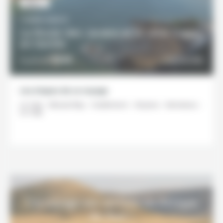
FAMILLE
7 JOURS / 6 NUITS
La Route des Jardins et le Little Karoo
en famille
950€
DÉCOUVRIR
À partir de
Les étapes de ce voyage
Le Cap - Mossel Bay - Oudtshoorn - Knysna - Hermanus -
Le Cap
Un voyage sur-mesure en Afrique
du Sud ?