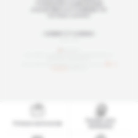
l'endroit et de la qualité du lodge
proposé. Merci pour la réalisation de
ces beaux souvenirs.
CLÉMENT ET FLORENCE
Juillet 2026
Avis relatif au voyage "Extension Mozambique, le
grand bleu de Bazaruto"
Note satisfaction Afrique du Sud sur mesure :
/5
basée sur
Pionnier de la
Présence sur le terrain
destination