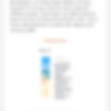
Mozambique, où l’Océan Indien déploie ses eaux
turquoise sur l’un des récifs les mieux préservés
d’Afrique australe. Votre lodge vous attend entre les
dunes et la mer, le temps de tout lâcher, enfin. Tout ici
invite à décompresser, au rythme des vagues et du
vent qui souffle.
L'itinéraire
Etape 1 / 1
ÉTAPE 1
L'archipel de
Bazaruto au
Mozambique
est réputé
pour ses
plages
paradisiaques
et ses eaux
cristallines. Il
abrite une
faune marine
exceptionnelle,
dont des
tortues et des
dugongs.