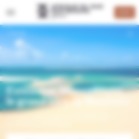
Panneau de gestion des cookies
DEVIS
RETOUR
Extension Mozambique,
le grand bleu de Bazaruto
Terminez votre voyage par une parenthèse
inoubliable au Mozambique