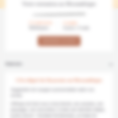
Votre extension au Mozambique
À PARTIR DE
DURÉE
1550€/
pers
4 jours / 3 nuits
DEMANDER UN DEVIS
Itinéraire
L’Archipel de Bazaruto au Mozambique
Suggestion de voyage à personnaliser selon vos
envies.
L’Afrique du Sud vous a tout donné, ses savanes, ses
paysages, ses rencontres. Il reste une dernière étape,
la plus douce : l’archipel de Bazaruto, au large du