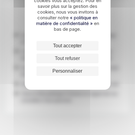
cookies vous acceptez. Pour en
savoir plus sur la gestion des
cookies, nous vous invitons à
Les points forts
consulter notre
« politique en
matière de confidentialité »
en
bas de page.
Un séjour d'exception pour clore votre voyage
en Afrique du Sud
Tout accepter
L'archipel de Bazaruto, l'un des écosystèmes
marins les mieux préservés d'Afrique australe
Tout refuser
Une chambre avec piscine privée face à l'océan
Personnaliser
Indien
Chaque jour, un soin de votre choix offert au spa
Vivez le Mozambique à travers le regard de nos
conseillers francophones