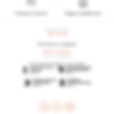
Paiement sécurisé
Rapport qualité-prix
HEURE LOCALE
23 : 11 : 41
Note de nos voyageurs
4,6/5
8 avis de voyageurs
DÉCOUVREZ NOS AGENCES LOCALES AMIES