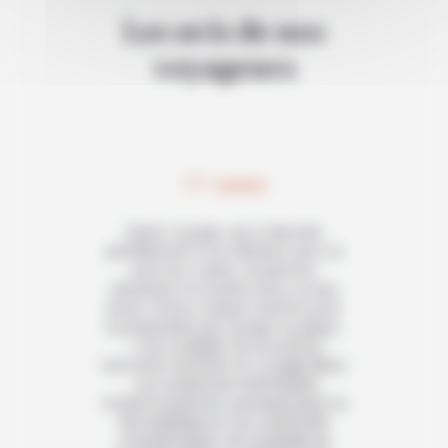
Les avis de nos
voyageurs
5/5
Super voyage, qui a répondu
parfaitement à nos attentes avec un
parcours variés, incluant les
classiques et d'autres lieux un peu
moins connus. Equipe réactive pour
la préparation du voyage sur place.
c'est un plaisir de pouvoir la
rencontrer sur la fin du voyage. Nous
vous avons fait entièrement
confiance pour les quelques jours au
Mozambique et nous avons été
vraiment surpris de la beauté de